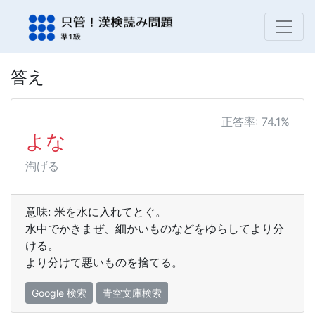
答え
正答率: 74.1%
よな
淘げる
意味: 米を水に入れてとぐ。
水中でかきまぜ、細かいものなどをゆらしてより分
ける。
より分けて悪いものを捨てる。
Google 検索
青空文庫検索